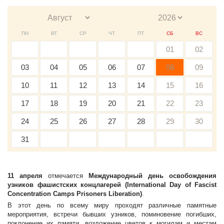
ПН
ВТ
СР
ЧТ
ПТ
СБ
ВС
01
02
03
04
05
06
07
08
09
10
11
12
13
14
15
16
17
18
19
20
21
22
23
24
25
26
27
28
29
30
31
11 апреля
отмечается
Международный день освобождения
узников фашистских концлагерей (International Day of Fascist
Concentration Camps Prisoners Liberation)
.
В этот день по всему миру проходят различные памятные
мероприятия, встречи бывших узников, поминовение погибших,
поклонение их памяти, возложение цветов к могилам и местам