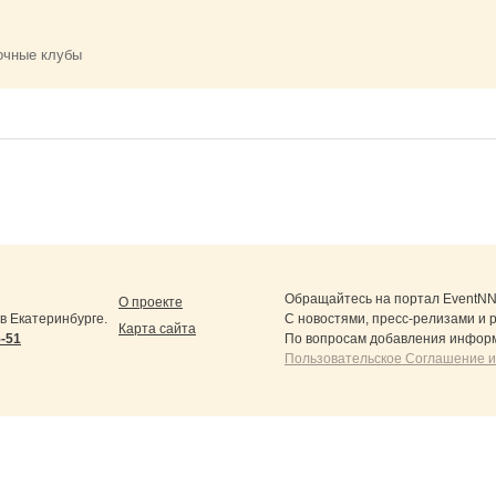
очные клубы
Обращайтесь на портал
EventNN
О проекте
 Екатеринбурге.
С новостями, пресс-релизами и 
Карта сайта
5-51
По вопросам добавления информ
Пользовательское Соглашение и