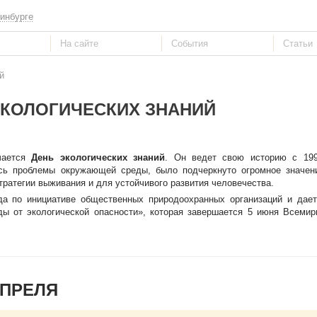
инбурге
й
ЭКОЛОГИЧЕСКИХ ЗНАНИЙ
чается
День экологических знаний
. Он ведет свою историю с 199
ь проблемы окружающей среды, было подчеркнуто огромное значени
тратегии выживания и для устойчивого развития человечества.
да по инициативе общественных природоохранных организаций и дает
ы от экологической опасности», которая завершается 5 июня Всеми
АПРЕЛЯ