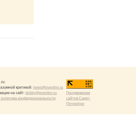
.ru
:
разумной критикой:
news@eventnn.ru
ации на сайт:
dmitry@eventnn.ru
Продвижение
 политика конфиденциальности
сайтов Санкт-
Петербург