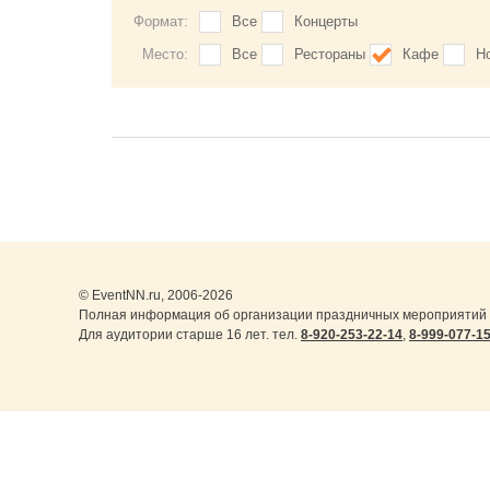
Формат:
Все
Концерты
Место:
Все
Рестораны
Кафе
Н
© EventNN.ru, 2006-2026
Полная информация об организации праздничных мероприятий в
Для аудитории старше 16 лет. тел.
8-920-253-22-14
,
8-999-077-1