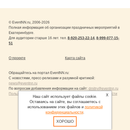
© EventNN.ru, 2006-2026
Полная информация об организации праздничных мероприятий в
Екатеринбурге.
Для аудитории старше 16 лет. тел.
8-920-253-22-14
,
8-999-077-15-
51
О проекте
Карта сайта
Обращайтесь на портал
EventNN.ru
:
С новостями, пресс-релизами и разумной критикой:
news@eventnn.ru
По вопросам добавления информации на сайт:
dmitry@eventnn.ru
Пользовательское Соглашение и политика конфиденциальности
X
Наш сайт использует файлы cookie.
Оставаясь на сайте, вы соглашаетесь с
использованием этих файлов и
политикой
конфиденциальности
.
Продвижение сайтов Санкт-Петербург
ХОРОШО