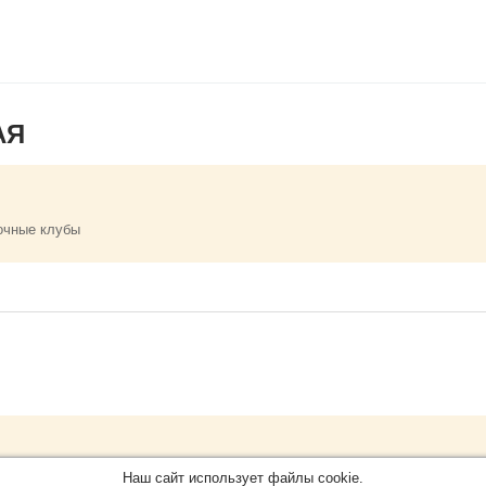
АЯ
очные клубы
Обращайтесь на портал
EventNN
О проекте
Наш сайт использует файлы cookie.