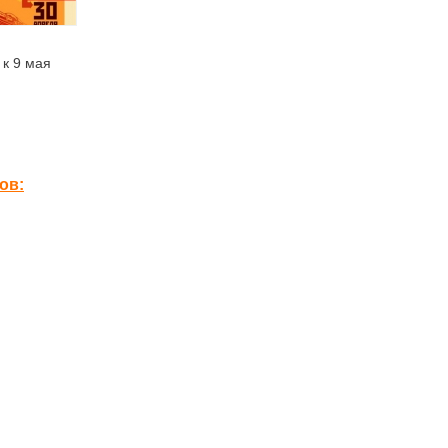
 к 9 мая
ов: