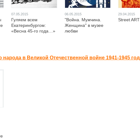
07.05.2015
06.05.2015
29.04.2015
ы
Гуляем всем
"Война. Мужчина.
Street ART
ге
Екатеринбургом:
Женщина" в музее
«Весна 45-го года…»
любви
 народа в Великой Отечественной войне 1941-1945 год
ге