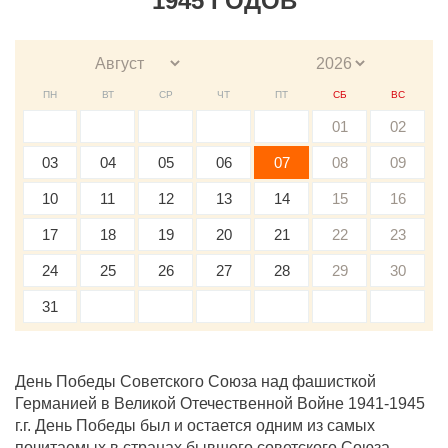
1945 ГОДОВ
ПН
ВТ
СР
ЧТ
ПТ
СБ
ВС
01
02
03
04
05
06
07
08
09
10
11
12
13
14
15
16
17
18
19
20
21
22
23
24
25
26
27
28
29
30
31
День Победы Советского Союза над фашисткой
Германией в Великой Отечественной Войне 1941-1945
г.г. День Победы был и остается одним из самых
почитаемых в странах бывшего советского Союза