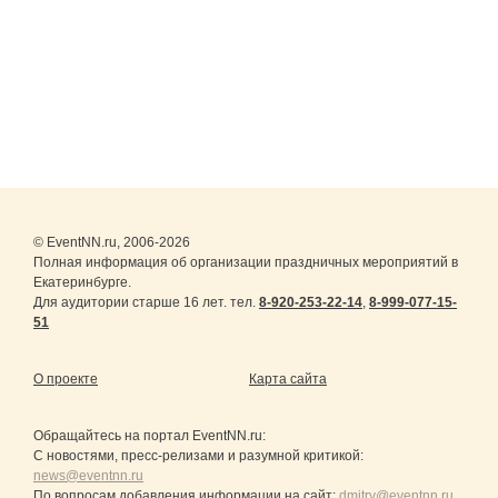
© EventNN.ru, 2006-2026
Полная информация об организации праздничных мероприятий в
Екатеринбурге.
Для аудитории старше 16 лет. тел.
8-920-253-22-14
,
8-999-077-15-
51
О проекте
Карта сайта
Обращайтесь на портал
EventNN.ru
:
С новостями, пресс-релизами и разумной критикой:
news@eventnn.ru
По вопросам добавления информации на сайт:
dmitry@eventnn.ru