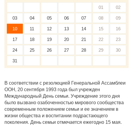
01
02
03
04
05
06
07
08
09
10
11
12
13
14
15
16
17
18
19
20
21
22
23
24
25
26
27
28
29
30
31
В соответствии с резолюцией Генеральной Ассамблеи
ООН, 20 сентября 1993 года был учрежден
Международный День семьи. Учреждение этого дня
было вызвано озабоченностью мирового сообщества
современным положением семьи и ее значением в
жизни общества и воспитании подрастающего
поколения. День семьи отмечается ежегодно 15 мая.