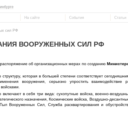
инбурге
ных сил РФ
АНИЯ ВООРУЖЕННЫХ СИЛ РФ
распоряжение об организационных мерах по созданию
Министер
структуру, которая в большей степени соответствует сегодняшни
именения вооружения, серьезно упростить взаимодействие р
 войсками.
включают в себя три вида: сухопутные войска, военно-воздушны
ратегического назначения, Космические войска, Воздушно-десантные
Тыл Вооруженных Сил, Служба расквартирования и обустройст