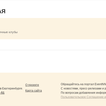
АЯ
очные клубы
Обращайтесь на портал
EventNN
О проекте
 Екатеринбурге.
С новостями, пресс-релизами и 
Карта сайта
5-51
По вопросам добавления информ
Пользовательское Соглашение и