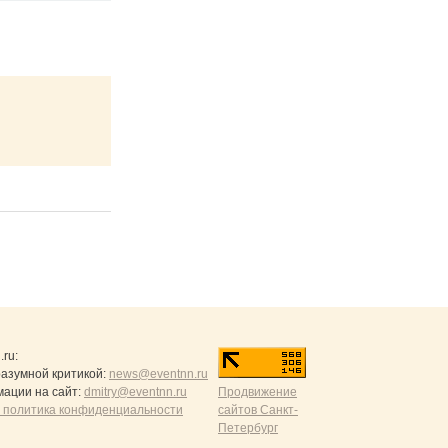
.ru
:
разумной критикой:
news@eventnn.ru
ации на сайт:
dmitry@eventnn.ru
Продвижение
 политика конфиденциальности
сайтов Санкт-
Петербург