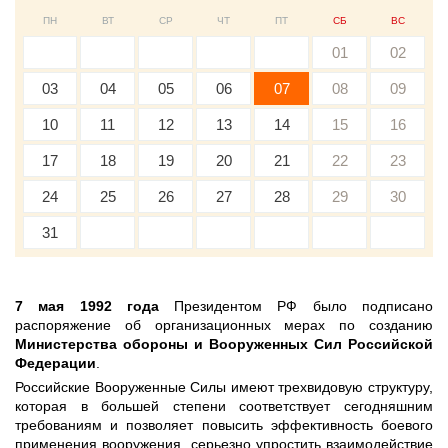
ПН
ВТ
СР
ЧТ
ПТ
СБ
ВС
01
02
03
04
05
06
07
08
09
10
11
12
13
14
15
16
17
18
19
20
21
22
23
24
25
26
27
28
29
30
31
7 мая 1992 года
Президентом РФ было подписано
распоряжение об организационных мерах по созданию
Министерства обороны и Вооруженных Сил Российской
Федерации
.
Российские Вооруженные Силы имеют трехвидовую структуру,
которая в большей степени соответствует сегодняшним
требованиям и позволяет повысить эффективность боевого
применения вооружения, серьезно упростить взаимодействие