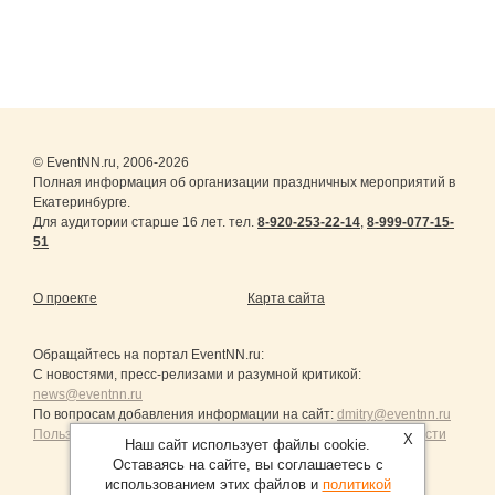
© EventNN.ru, 2006-2026
Полная информация об организации праздничных мероприятий в
Екатеринбурге.
Для аудитории старше 16 лет. тел.
8-920-253-22-14
,
8-999-077-15-
51
О проекте
Карта сайта
Обращайтесь на портал
EventNN.ru
:
С новостями, пресс-релизами и разумной критикой:
news@eventnn.ru
По вопросам добавления информации на сайт:
dmitry@eventnn.ru
Пользовательское Соглашение и политика конфиденциальности
X
Наш сайт использует файлы cookie.
Оставаясь на сайте, вы соглашаетесь с
использованием этих файлов и
политикой