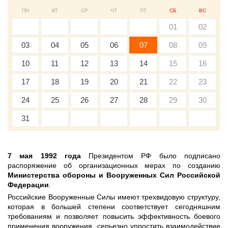
ПН
ВТ
СР
ЧТ
ПТ
СБ
ВС
01
02
03
04
05
06
07
08
09
10
11
12
13
14
15
16
17
18
19
20
21
22
23
24
25
26
27
28
29
30
31
7 мая 1992 года
Президентом РФ было подписано
распоряжение об организационных мерах по созданию
Министерства обороны и Вооруженных Сил Российской
Федерации
.
Российские Вооруженные Силы имеют трехвидовую структуру,
которая в большей степени соответствует сегодняшним
требованиям и позволяет повысить эффективность боевого
применения вооружения, серьезно упростить взаимодействие