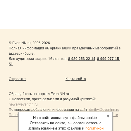
© EventNN.ru, 2006-2026
Полная информация об организации праздничных мероприятий в
Екатеринбурге.
Для аудитории старше 16 лет. тел.
8-920-253-22-14
,
8-999-077-15-
51
О проекте
Карта сайта
Обращайтесь на портал
EventNN.ru
:
С новостями, пресс-релизами и разумной критикой:
news@eventnn.ru
По вопросам добавления информации на сайт:
dmitry@eventnn.ru
Пользовательское Соглашение и политика конфиденциальности
X
Наш сайт использует файлы cookie.
Оставаясь на сайте, вы соглашаетесь с
использованием этих файлов и
политикой