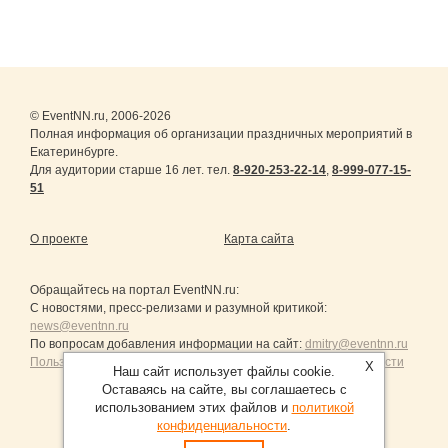
© EventNN.ru, 2006-2026
Полная информация об организации праздничных мероприятий в
Екатеринбурге.
Для аудитории старше 16 лет. тел.
8-920-253-22-14
,
8-999-077-15-
51
О проекте
Карта сайта
Обращайтесь на портал
EventNN.ru
:
С новостями, пресс-релизами и разумной критикой:
news@eventnn.ru
По вопросам добавления информации на сайт:
dmitry@eventnn.ru
Пользовательское Соглашение и политика конфиденциальности
X
Наш сайт использует файлы cookie.
Оставаясь на сайте, вы соглашаетесь с
использованием этих файлов и
политикой
конфиденциальности
.
Продвижение сайтов Санкт-Петербург