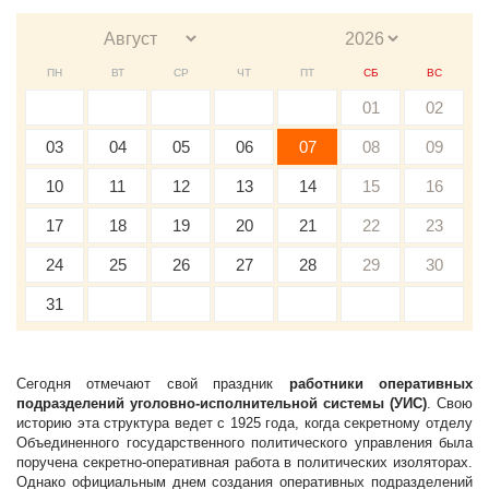
ПН
ВТ
СР
ЧТ
ПТ
СБ
ВС
01
02
03
04
05
06
07
08
09
10
11
12
13
14
15
16
17
18
19
20
21
22
23
24
25
26
27
28
29
30
31
Сегодня отмечают свой праздник
работники оперативных
подразделений уголовно-исполнительной системы (УИС)
. Свою
историю эта структура ведет с 1925 года, когда секретному отделу
Объединенного государственного политического управления была
поручена секретно-оперативная работа в политических изоляторах.
Однако официальным днем создания оперативных подразделений