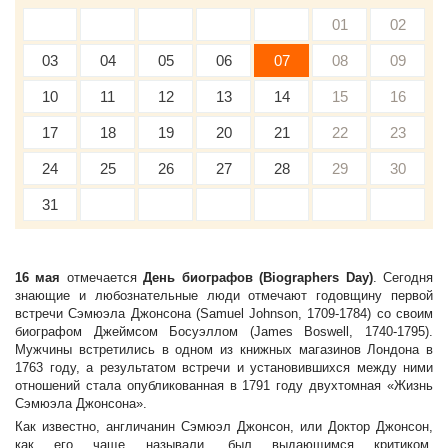
01
02
03
04
05
06
07
08
09
10
11
12
13
14
15
16
17
18
19
20
21
22
23
24
25
26
27
28
29
30
31
16 мая
отмечается
День биографов (Biographers Day)
. Сегодня
знающие и любознательные люди отмечают годовщину первой
встречи Сэмюэла Джонсона (Samuel Johnson, 1709-1784) со своим
биографом Джеймсом Босуэллом (James Boswell, 1740-1795).
Мужчины встретились в одном из книжных магазинов Лондона в
1763 году, а результатом встречи и установившихся между ними
отношений стала опубликованная в 1791 году двухтомная «Жизнь
Сэмюэла Джонсона».
Как известно, англичанин Сэмюэл Джонсон, или Доктор Джонсон,
как его чаще называли, был выдающимся критиком,