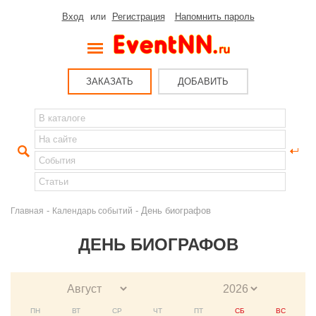
Вход
или
Регистрация
Напомнить пароль
ЗАКАЗАТЬ
ДОБАВИТЬ
-
- День биографов
Главная
Календарь событий
ДЕНЬ БИОГРАФОВ
ПН
ВТ
СР
ЧТ
ПТ
СБ
ВС