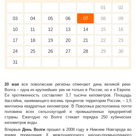
01
02
03
04
05
06
07
08
09
10
11
12
13
14
15
16
17
18
19
20
21
22
23
24
25
26
27
28
29
30
31
20 мая
все поволжские регионы отмечают день великой реки.
Волга – одна из крупнейших рек не только в России, но и в Европе.
Ее протяженность составляет 3,7 тысячи километров. Площадь
бассейна, занимающего восемь процентов территории России, – 1,5
миллиона квадратных километров. В Поволжье расположена почти
половина всех сельхозугодий и промышленных предприятий
страны. Ежегодно по Волге стекает порядка 250 кубических
километров воды.
Впервые
День Волги
прошел в 2008 году в Нижнем Новгороде во
время проведения Х международного научно-промышленного