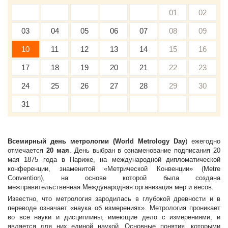
01
02
03
04
05
06
07
08
09
10
11
12
13
14
15
16
17
18
19
20
21
22
23
24
25
26
27
28
29
30
31
Всемирный день метрологии (World Metrology Day
) ежегодно
отмечается
20 мая
. День выбран в ознаменование подписания 20
мая 1875 года в Париже, на международной дипломатической
конференции, знаменитой «Метрической Конвенции» (Metre
Convention), на основе которой была создана
межправительственная Международная организация мер и весов.
Известно, что метрология зародилась в глубокой древности и в
переводе означает «наука об измерениях». Метрология проникает
во все науки и дисциплины, имеющие дело с измерениями, и
является для них единой наукой. Основные понятия, которыми