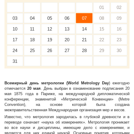
01
02
03
04
05
06
07
08
09
10
11
12
13
14
15
16
17
18
19
20
21
22
23
24
25
26
27
28
29
30
31
Всемирный день метрологии (World Metrology Day
) ежегодно
отмечается
20 мая
. День выбран в ознаменование подписания 20
мая 1875 года в Париже, на международной дипломатической
конференции, знаменитой «Метрической Конвенции» (Metre
Convention), на основе которой была создана
межправительственная Международная организация мер и весов.
Известно, что метрология зародилась в глубокой древности и в
переводе означает «наука об измерениях». Метрология проникает
во все науки и дисциплины, имеющие дело с измерениями, и
является для них единой наукой. Основные понятия, которыми