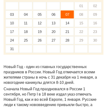
01
02
03
04
05
06
07
08
09
10
11
12
13
14
15
16
17
18
19
20
21
22
23
24
25
26
27
28
29
30
31
Новый Год - один из главных государственных
праздников в России. Новый Год отмечается всеми
жителями страны в ночь с 31 декабря на 1 января, а
новогодние каникулы длятся 8-10 дней.
Сначала Новый Год праздновался в России 1
сентября, но Петр I в 18 веке издал указ отмечать
Новый Год, как и во всей Европе, 1 января. Русские
люди к такому нововведению привыкли быстро, а