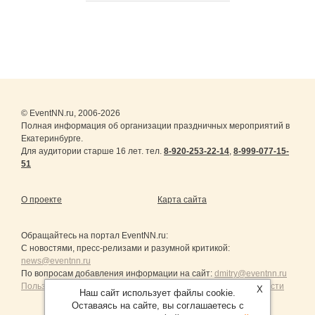
© EventNN.ru, 2006-2026
Полная информация об организации праздничных мероприятий в
Екатеринбурге.
Для аудитории старше 16 лет. тел.
8-920-253-22-14
,
8-999-077-15-
51
О проекте
Карта сайта
Обращайтесь на портал
EventNN.ru
:
С новостями, пресс-релизами и разумной критикой:
news@eventnn.ru
По вопросам добавления информации на сайт:
dmitry@eventnn.ru
Пользовательское Соглашение и политика конфиденциальности
X
Наш сайт использует файлы cookie.
Оставаясь на сайте, вы соглашаетесь с