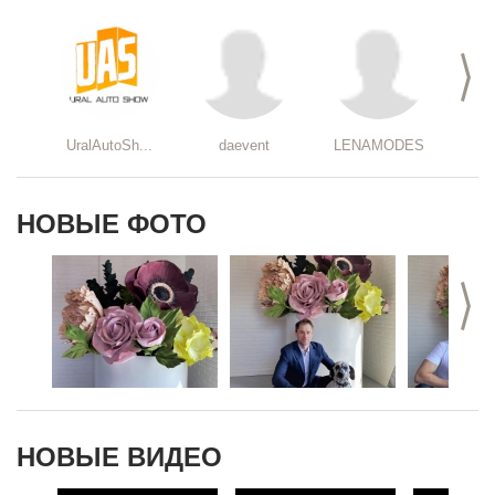
Каждый ...
>
UralAutoSh...
daevent
LENAMODES
Iri
НОВЫЕ ФОТО
>
НОВЫЕ ВИДЕО