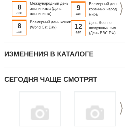
морской победы
Международный день
Всемирный день
>
8
русского флота под
9
альпинизма (День
коренных народов
командованием Петра
авг
авг
альпиниста)
мира
Первого над шведами
у мыса Гангут
Всемирный день кошек
День Военно-
8
12
(World Cat Day)
воздушных сил Росси
авг
авг
(День ВВС РФ)
ИЗМЕНЕНИЯ В КАТАЛОГЕ
СЕГОДНЯ ЧАЩЕ СМОТРЯТ
>