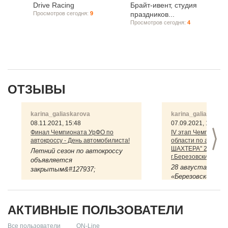
Drive Racing
Брайт-ивент, студия
Просмотров сегодня:
9
праздников...
Просмотров сегодня:
4
ОТЗЫВЫ
karina_galiaskarova
karina_galiaskarov
08.11.2021, 15:48
07.09.2021, 13:36
Финал Чемпионата УрФО по
IV этап Чемпионат
>
автокроссу - День автомобилиста!
области по автокр
ШАХТЕРА" 28 авгус
Летний сезон по автокроссу
г.Березовский
объявляется
28 августа на тр
закрытым&#127937;
«Березовский» со
очередной этап 
В минувшие выходные в
первенства Свер
Березовском состоялся
области по авто
заключительный этап
АКТИВНЫЕ ПОЛЬЗОВАТЕЛИ
кроссу.
чемпионата и ...
Все пользователи
ON-Line