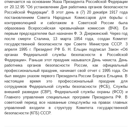
отмечается на основании Указа Президента Российской Федерации
от 20.12.95 "Об установлении Дня работника органов безопасности
Российской Федерации". В этот день в (7) 20 декабря 1917 года
постановлением Совета Народных Комиссаров для борьбы с
контрреволюцией и саботажем в Советской России была
образована Всероссийская чрезвычайная комиссия (ВЧК). Ее
первым председателем был назначен Ф. Э. Дзержинский. Через год
после смерти Сталина, 13 марта 1954 года, создан Комитет
государственной безопасности при Совете Министров СССР. 3
апреля 1995 г. Президент РФ Б. Н. Ельцин подписал Закон «Об
органах Федеральной службы безопасности в Российской
Федерации». Раньше этот праздник назывался День чекиста. День
работника органов безопасности России, как официальный
профессиональный праздник, начинает свой отчет с 1995 года. Он
был введен указом первого Президента России Бориса Ельцина. В
настоящее время это профессиональный праздник для
сотрудников Федеральной службы безопасности (ФСБ), Службы
внешней разведки (СВР), Федеральной службы охраны (ФСО) и
Главного управления специальных программ Президента РФ. В
советский период все названные спецслужбы на правах главных
управлений входили в структуру Комитета государственной
безопасности (КГБ) СССР.