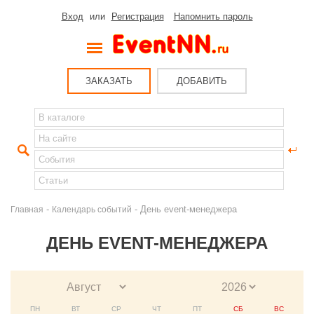
Вход
или
Регистрация
Напомнить пароль
ЗАКАЗАТЬ
ДОБАВИТЬ
-
- День event-менеджера
Главная
Календарь событий
ДЕНЬ EVENT-МЕНЕДЖЕРА
ПН
ВТ
СР
ЧТ
ПТ
СБ
ВС