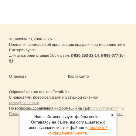
© EventNN.ru, 2006-2026
Полная информация об организации праздничных мероприятий в
Екатеринбурге.
Для аудитории старше 16 лет. тел.
8-920-253-22-14
,
8-999-077-15-
51
О проекте
Карта сайта
Обращайтесь на портал
EventNN.ru
:
С новостями, пресс-релизами и разумной критикой:
news@eventnn.ru
По вопросам добавления информации на сайт:
dmitry@eventnn.ru
Пользовательское Соглашение и политика конфиденциальности
X
Наш сайт использует файлы cookie.
Оставаясь на сайте, вы соглашаетесь с
использованием этих файлов и
политикой
конфиденциальности
.