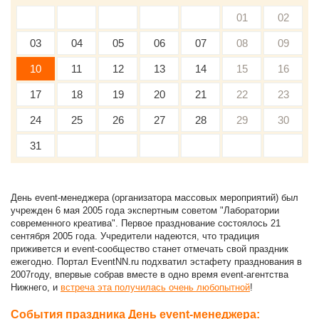
01
02
03
04
05
06
07
08
09
10
11
12
13
14
15
16
17
18
19
20
21
22
23
24
25
26
27
28
29
30
31
День event-менеджера (организатора массовых мероприятий) был
учрежден 6 мая 2005 года экспертным советом "Лаборатории
современного креатива". Первое празднование состоялось 21
сентября 2005 года. Учредители надеются, что традиция
приживется и event-сообщество станет отмечать свой праздник
ежегодно. Портал EventNN.ru подхватил эстафету празднования в
2007году, впервые собрав вместе в одно время event-агентства
Нижнего, и
встреча эта получилась очень любопытной
!
События праздника День event-менеджера: