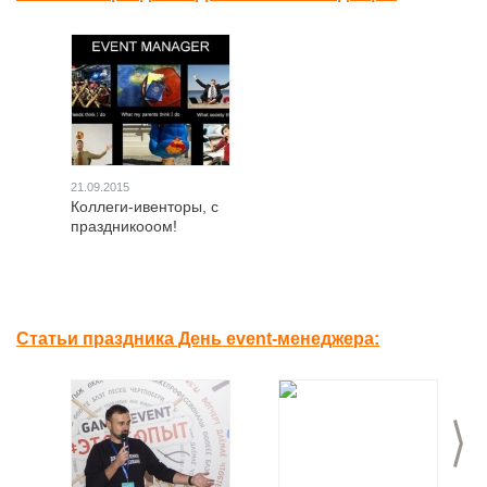
21.09.2015
Коллеги-ивенторы, с
праздникооом!
Статьи праздника День event-менеджера:
>