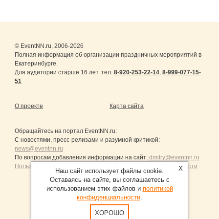
© EventNN.ru, 2006-2026
Полная информация об организации праздничных мероприятий в
Екатеринбурге.
Для аудитории старше 16 лет. тел.
8-920-253-22-14
,
8-999-077-15-
51
О проекте
Карта сайта
Обращайтесь на портал
EventNN.ru
:
С новостями, пресс-релизами и разумной критикой:
news@eventnn.ru
По вопросам добавления информации на сайт:
dmitry@eventnn.ru
Пользовательское Соглашение и политика конфиденциальности
X
Наш сайт использует файлы cookie.
Оставаясь на сайте, вы соглашаетесь с
использованием этих файлов и
политикой
конфиденциальности
.
Продвижение сайтов Санкт-Петербург
ХОРОШО