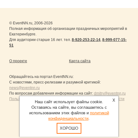
© EventNN.ru, 2006-2026
Полная информация об организации праздничных мероприятий в
Екатеринбурге.
Для аудитории старше 16 лет. тел.
8-920-253-22-14
,
8-999-077-15-
51
О проекте
Карта сайта
Обращайтесь на портал
EventNN.ru
:
С новостями, пресс-релизами и разумной критикой:
news@eventnn.ru
По вопросам добавления информации на сайт:
dmitry@eventnn.ru
Пользовательское Соглашение и политика конфиденциальности
X
Наш сайт использует файлы cookie.
Оставаясь на сайте, вы соглашаетесь с
использованием этих файлов и
политикой
конфиденциальности
.
Продвижение сайтов Санкт-Петербург
ХОРОШО