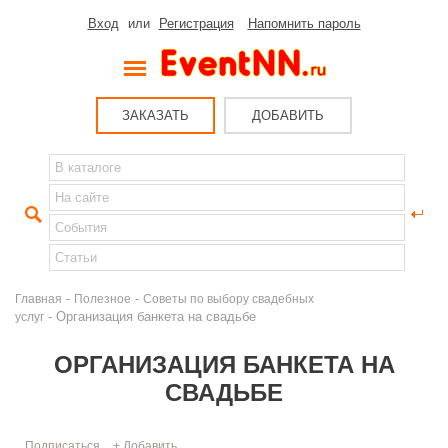
Вход
или
Регистрация
Напомнить пароль
ЗАКАЗАТЬ
ДОБАВИТЬ
-
-
Главная
Полезное
Советы по выбору свадебных
- Организация банкета на свадьбе
услуг
ОРГАНИЗАЦИЯ БАНКЕТА НА
СВАДЬБЕ
Подписаться
+ Добавить