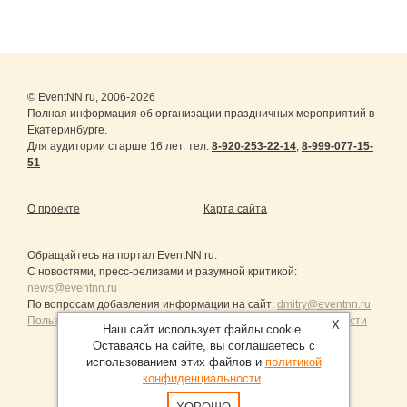
© EventNN.ru, 2006-2026
Полная информация об организации праздничных мероприятий в
Екатеринбурге.
Для аудитории старше 16 лет. тел.
8-920-253-22-14
,
8-999-077-15-
51
О проекте
Карта сайта
Обращайтесь на портал
EventNN.ru
:
С новостями, пресс-релизами и разумной критикой:
news@eventnn.ru
По вопросам добавления информации на сайт:
dmitry@eventnn.ru
Пользовательское Соглашение и политика конфиденциальности
X
Наш сайт использует файлы cookie.
Оставаясь на сайте, вы соглашаетесь с
использованием этих файлов и
политикой
конфиденциальности
.
Продвижение сайтов Санкт-Петербург