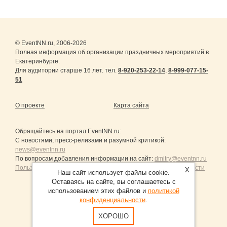
© EventNN.ru, 2006-2026
Полная информация об организации праздничных мероприятий в
Екатеринбурге.
Для аудитории старше 16 лет. тел.
8-920-253-22-14
,
8-999-077-15-
51
О проекте
Карта сайта
Обращайтесь на портал
EventNN.ru
:
С новостями, пресс-релизами и разумной критикой:
news@eventnn.ru
По вопросам добавления информации на сайт:
dmitry@eventnn.ru
Пользовательское Соглашение и политика конфиденциальности
X
Наш сайт использует файлы cookie.
Оставаясь на сайте, вы соглашаетесь с
использованием этих файлов и
политикой
конфиденциальности
.
Продвижение сайтов Санкт-Петербург
ХОРОШО