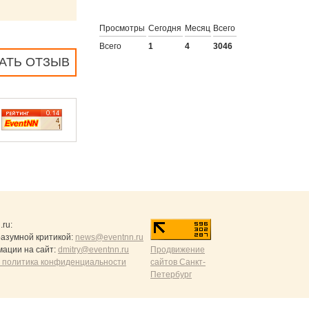
Просмотры
Сегодня
Месяц
Всего
Всего
1
4
3046
АТЬ ОТЗЫВ
.ru
:
разумной критикой:
news@eventnn.ru
ации на сайт:
dmitry@eventnn.ru
Продвижение
 политика конфиденциальности
сайтов Санкт-
Петербург