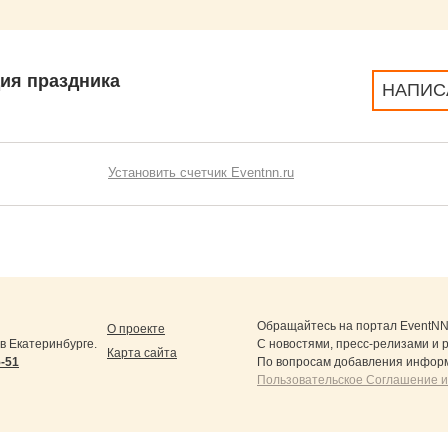
ия праздника
НАПИС
Установить счетчик Eventnn.ru
Обращайтесь на портал
EventNN
О проекте
 Екатеринбурге.
С новостями, пресс-релизами и 
Карта сайта
5-51
По вопросам добавления информ
Пользовательское Соглашение и