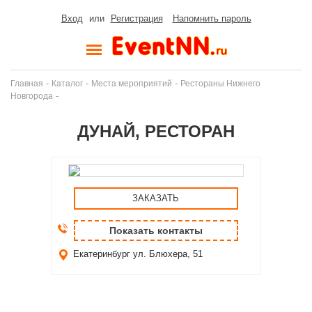
Вход
или
Регистрация
Напомнить пароль
-
-
-
Главная
Каталог
Места мероприятий
Рестораны Нижнего
-
Новгорода
ДУНАЙ, РЕСТОРАН
ЗАКАЗАТЬ
Показать контакты
Екатеринбург
ул. Блюхера, 51