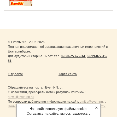
© EventNN.ru, 2006-2026
Полная информация об организации праздничных мероприятий в
Екатеринбурге.
Для аудитории старше 16 лет. тел.
8-920-253-22-14
,
8-999-077-15-
51
О проекте
Карта сайта
Обращайтесь на портал
EventNN.ru
:
С новостями, пресс-релизами и разумной критикой:
news@eventnn.ru
По вопросам добавления информации на сайт:
dmitry@eventnn.ru
Пользовательское Соглашение и политика конфиденциальности
X
Наш сайт использует файлы cookie.
Оставаясь на сайте, вы соглашаетесь с