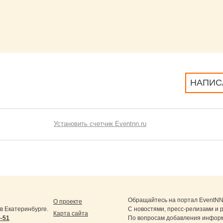
НАПИС
Установить счетчик Eventnn.ru
Обращайтесь на портал
EventNN
О проекте
 Екатеринбурге.
С новостями, пресс-релизами и 
Карта сайта
5-51
По вопросам добавления информ