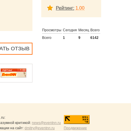
Рейтинг:
1.00
Просмотры
Сегодня
Месяц
Всего
Всего
1
9
6142
АТЬ ОТЗЫВ
.ru
:
разумной критикой:
news@eventnn.ru
ации на сайт:
dmitry@eventnn.ru
Продвижение