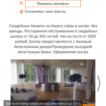
Показать контакты
Екатеринбург
озеро Шарташ
Свадебные банкеты на берегу озёра в шатре- без
аренды. Ресторанное обслуживание в свадебных
шатрах от 30 до 300 гостей. Чек на гостя от 1800
рублей. Шатер предоставляется с базовым
белоснежным декороПроведение выездной
регистрации брака. Оформление шатра
С
Шатер на берегу озера Шарташ, вместимость до 100 ч