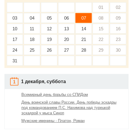
01
02
03
04
05
06
07
08
09
10
11
12
13
14
15
16
17
18
19
20
21
22
23
24
25
26
27
28
29
30
31
1 декабря, суббота
1
Всемирный день борьбы со СПИДом
День воинской славы России. День победы эскадры
под командованием П.С. Нахимова над турецкой
эскадрой у мыса Синоп
Мужские именины - Платон, Роман