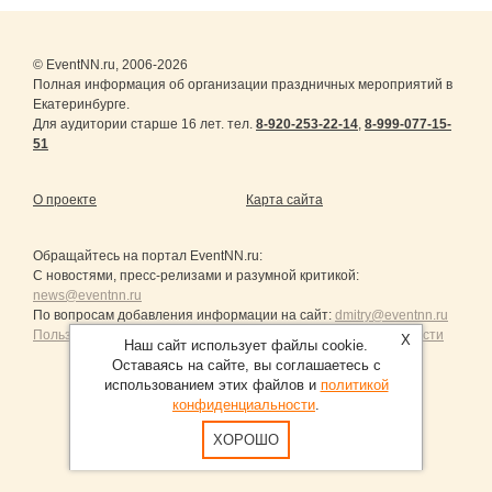
© EventNN.ru, 2006-2026
Полная информация об организации праздничных мероприятий в
Екатеринбурге.
Для аудитории старше 16 лет. тел.
8-920-253-22-14
,
8-999-077-15-
51
О проекте
Карта сайта
Обращайтесь на портал
EventNN.ru
:
С новостями, пресс-релизами и разумной критикой:
news@eventnn.ru
По вопросам добавления информации на сайт:
dmitry@eventnn.ru
Пользовательское Соглашение и политика конфиденциальности
X
Наш сайт использует файлы cookie.
Оставаясь на сайте, вы соглашаетесь с
использованием этих файлов и
политикой
конфиденциальности
.
Продвижение сайтов Санкт-Петербург
ХОРОШО