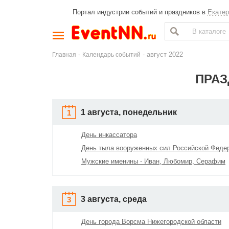
Портал индустрии событий и праздников в
Екатер
-
- август 2022
Главная
Календарь событий
ПРАЗ
1 августа, понедельник
1
День инкассатора
День тыла вооруженных сил Российской Феде
Мужские именины - Иван, Любомир, Серафим
3 августа, среда
3
День города Ворсма Нижегородской области