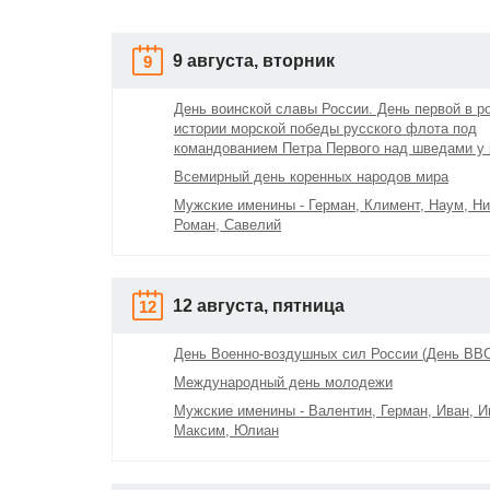
9 августа, вторник
9
День воинской славы России. День первой в р
истории морской победы русского флота под
командованием Петра Первого над шведами у 
Всемирный день коренных народов мира
Мужские именины - Герман, Климент, Наум, Ни
Роман, Савелий
12 августа, пятница
12
День Военно-воздушных сил России (День ВВ
Международный день молодежи
Мужские именины - Валентин, Герман, Иван, И
Максим, Юлиан