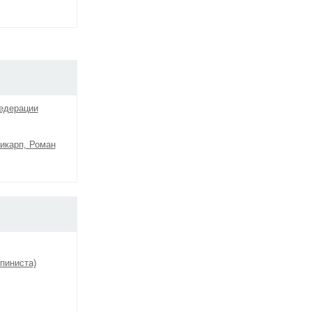
едерации
икарп, Роман
пиниста)