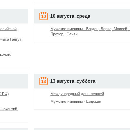
10 августа, среда
10
оссийской
Мужские именины - Богдан, Борис, Моисей, 
Прохор, Юлиан
мыса Гангут
колай,
13 августа, суббота
13
С РФ)
Международный день левшей
Мужские именины - Евдоким
ннокентий,