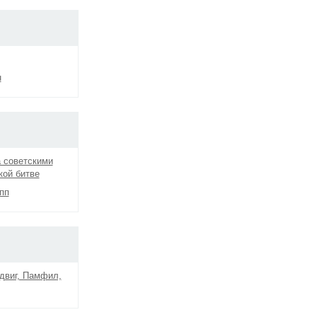
н
а советскими
кой битве
пп
двиг, Памфил,