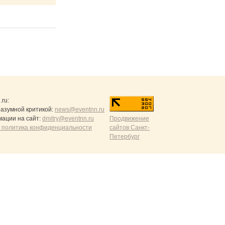
.ru
:
разумной критикой:
news@eventnn.ru
ации на сайт:
dmitry@eventnn.ru
Продвижение
 политика конфиденциальности
сайтов Санкт-
Петербург