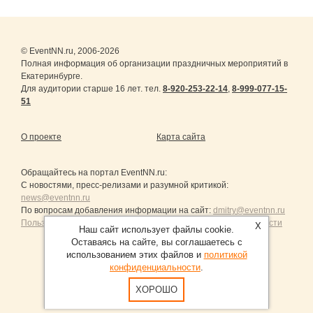
© EventNN.ru, 2006-2026
Полная информация об организации праздничных мероприятий в
Екатеринбурге.
Для аудитории старше 16 лет. тел.
8-920-253-22-14
,
8-999-077-15-
51
О проекте
Карта сайта
Обращайтесь на портал
EventNN.ru
:
С новостями, пресс-релизами и разумной критикой:
news@eventnn.ru
По вопросам добавления информации на сайт:
dmitry@eventnn.ru
Пользовательское Соглашение и политика конфиденциальности
X
Наш сайт использует файлы cookie.
Оставаясь на сайте, вы соглашаетесь с
использованием этих файлов и
политикой
конфиденциальности
.
Продвижение сайтов Санкт-Петербург
ХОРОШО