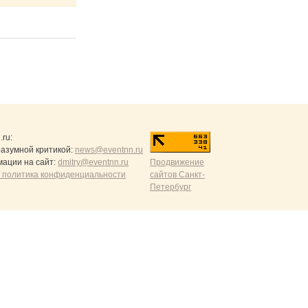
.ru
:
разумной критикой:
news@eventnn.ru
ации на сайт:
dmitry@eventnn.ru
Продвижение
 политика конфиденциальности
сайтов Санкт-
Петербург