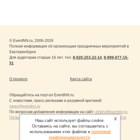
© EventNN.ru, 2006-2026
Полная информация об организации праздничных мероприятий в
Екатеринбурге.
Для аудитории старше 16 лет. тел.
8-920-253-22-14
,
8-999-077-15-
51
О проекте
Карта сайта
Обращайтесь на портал
EventNN.ru
:
С новостями, пресс-релизами и разумной критикой:
news@eventnn.ru
По вопросам добавления информации на сайт:
dmitry@eventnn.ru
Пользовательское Соглашение и политика конфиденциальности
X
Наш сайт использует файлы cookie.
Оставаясь на сайте, вы соглашаетесь с
использованием этих файлов и
политикой
конфиденциальности
.