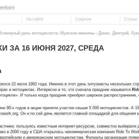
инбурге
 Всемирный день мотоциклиста; Мужские именины - Денис, Дмитрий, Лук
И ЗА 16 ИЮНЯ 2027, СРЕДА
а
ялся 22 июля 1992 года. Именно в этот день энтузиасты нескольких ст
терах и мотоциклах. Интересно и то, что сначала праздник назывался
Rid
отоцикле». И только когда праздник приобрел широкое распространение, 
не 90-х годов в акции приняли участие свыше 5 000 мотоциклистов. А 1
towork.org. Он и по сей день является главной площадкой для общения 
астники, пользуясь известным интернет-ресурсом, совместно выбирали 
ко в 2000 году в США открылась некоммерческая компания Ride To Work
ропейским и американским мотоциклистам. Филиалы организации появи