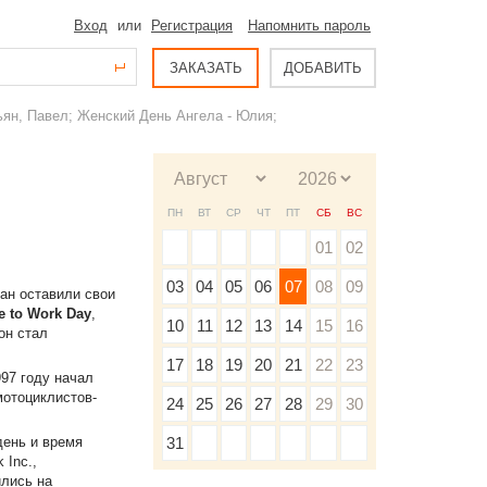
Вход
или
Регистрация
Напомнить пароль
ЗАКАЗАТЬ
ДОБАВИТЬ
ьян, Павел; Женский День Ангела - Юлия;
ПН
ВТ
СР
ЧТ
ПТ
СБ
ВС
01
02
03
04
05
06
07
08
09
ран оставили свои
e to Work Day
,
10
11
12
13
14
15
16
он стал
17
18
19
20
21
22
23
997 году начал
мотоциклистов-
24
25
26
27
28
29
30
день и время
31
 Inc.,
лись на