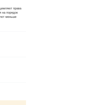
ущемляют права
я на порядок
буют меньше