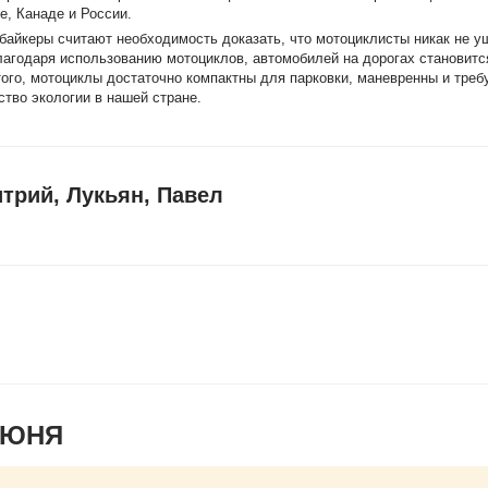
е, Канаде и России.
 байкеры считают необходимость доказать, что мотоциклисты никак не 
лагодаря использованию мотоциклов, автомобилей на дорогах становитс
е того, мотоциклы достаточно компактны для парковки, маневренны и тре
ство экологии в нашей стране.
трий, Лукьян, Павел
ИЮНЯ