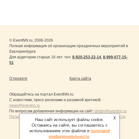
© EventNN.ru, 2006-2026
Полная информация об организации праздничных мероприятий в
Екатеринбурге.
Для аудитории старше 16 лет. тел.
8-920-253-22-14
,
8-999-077-15-
51
О проекте
Карта сайта
Обращайтесь на портал
EventNN.ru
:
С новостями, пресс-релизами и разумной критикой:
news@eventnn.ru
По вопросам добавления информации на сайт:
dmitry@eventnn.ru
Пользовательское Соглашение и политика конфиденциальности
X
Наш сайт использует файлы cookie.
Оставаясь на сайте, вы соглашаетесь с
использованием этих файлов и
политикой
конфиденциальности
.