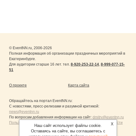
© EventNN.ru, 2006-2026
Полная информация об организации праздничных мероприятий в
Екатеринбурге.
Для аудитории старше 16 лет. тел.
8-920-253-22-14
,
8-999-077-15-
51
О проекте
Карта сайта
Обращайтесь на портал
EventNN.ru
:
С новостями, пресс-релизами и разумной критикой:
news@eventnn.ru
По вопросам добавления информации на сайт:
dmitry@eventnn.ru
Пользовательское Соглашение и политика конфиденциальности
X
Наш сайт использует файлы cookie.
Оставаясь на сайте, вы соглашаетесь с