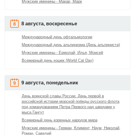
Мужские именины - Макар, Марк
8 августа, воскресенье
8
Международный день офтальмологии
Международный день альпинизма (День альпиниста)
Мужские именины - Ермолай, Илья, Моисей
Всемирный день кошек (World Cat Day)
9 августа, понедельник
9
День воинской славы России. День первой в
российской истории морской победы русского флота
под командованием Петра Первого над шведами у
мыса Гангут
Всемирный день коренных народов мира
Мужские именины - Герман, Климент, Наум, Николай,
Роман, Савелий