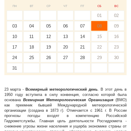
ПН
ВТ
СР
ЧТ
ПТ
СБ
ВС
01
02
03
04
05
06
07
08
09
10
11
12
13
14
15
16
17
18
19
20
21
22
23
24
25
26
27
28
29
30
31
23 марта -
Всемирный метеорологический день
. В этот день в
1950 году вступила в силу конвенция, согласно которой была
основана
Всемирная Метеорологическая Организация
(ВМО)
как преемник бывшей Международной метеорологической
организации (создана в 1873 г). Отмечается с 1961 г. В России
прогнозы погоды входят в компетенцию Российской
Гидрометслужбы. Главная цель деятельности Росгидромета -
снижение угрозы жизни населения и ущерба экономике страны от