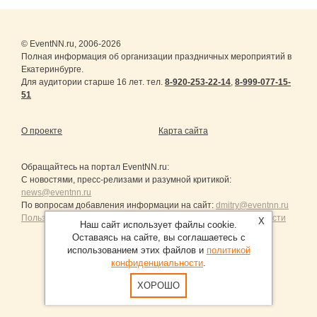
© EventNN.ru, 2006-2026
Полная информация об организации праздничных мероприятий в
Екатеринбурге.
Для аудитории старше 16 лет. тел.
8-920-253-22-14
,
8-999-077-15-
51
О проекте
Карта сайта
Обращайтесь на портал
EventNN.ru
:
С новостями, пресс-релизами и разумной критикой:
news@eventnn.ru
По вопросам добавления информации на сайт:
dmitry@eventnn.ru
Пользовательское Соглашение и политика конфиденциальности
X
Наш сайт использует файлы cookie.
Оставаясь на сайте, вы соглашаетесь с
использованием этих файлов и
политикой
конфиденциальности
.
Продвижение сайтов Санкт-Петербург
ХОРОШО