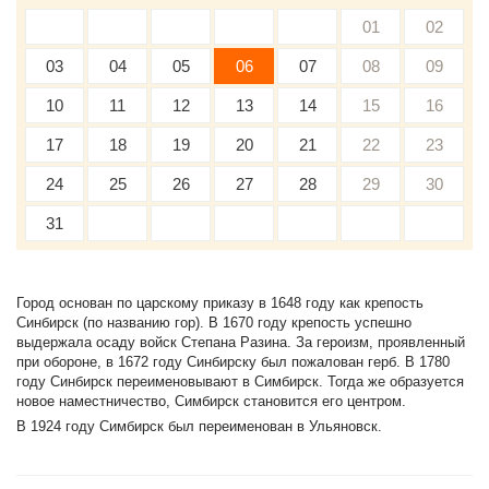
01
02
03
04
05
06
07
08
09
10
11
12
13
14
15
16
17
18
19
20
21
22
23
24
25
26
27
28
29
30
31
Город основан по царскому приказу в 1648 году как крепость
Синбирск (по названию гор). В 1670 году крепость успешно
выдержала осаду войск Степана Разина. За героизм, проявленный
при обороне, в 1672 году Синбирску был пожалован герб. В 1780
году Синбирск переименовывают в Симбирск. Тогда же образуется
новое наместничество, Симбирск становится его центром.
В 1924 году Симбирск был переименован в Ульяновск.