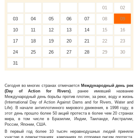
01
02
03
04
05
06
07
08
09
10
11
12
13
14
15
16
17
18
19
20
21
22
23
24
25
26
27
28
29
30
31
Сегодня во многих странах отмечается
Международный день рек
(Day of Action for Rivers)
, ранее имевший название
Международный день борьбы против плотин, за реки, воду и жизнь
(International Day of Action Against Dams and for Rivers, Water and
Life). В начале антиплотинного мирового движения, в 1998 году, в
этот день прошло более 50 акций протеста в более чем 20 странах
мира, в том числе в Бразилии, Индии, Таиланде, Австралии,
России, Японии, США.
В первый год более 10 тысяч неравнодушных людей приняли
участие в демонстрациях, кампаниях по отправке писем протеста,