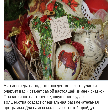
А атмосфера народного рождественского гуляния
очарует вас и станет самой настоящей зимней сказкой.
Праздничное настроение, ощущение чуда и
волшебства создаст специальная развлекательная
программа.Для самых маленьких гостей пройдут