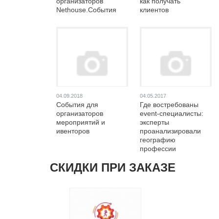
организаторов
как получать
Nethouse.События
клиентов
04.09.2018
04.05.2017
Cобытия для
Где востребованы
организаторов
event-специалисты:
мероприятий и
эксперты
ивенторов
проанализировали
географию
профессии
СКИДКИ ПРИ ЗАКАЗЕ