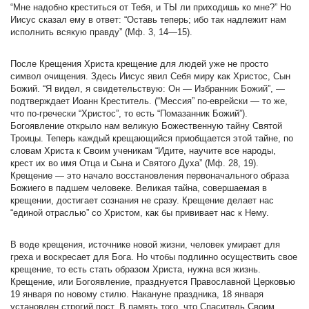
“Мне надобно креститься от Тебя, и ТЫ ли приходишь ко мне?” Но
Иисус сказал ему в ответ: “Оставь теперь; ибо так надлежит нам
исполнить всякую правду” (Мф. 3, 14—15).
После Крещения Христа крещение для людей уже не просто
символ очищения. Здесь Иисус явил Себя миру как Христос, Сын
Божий. “Я видел, я свидетельствую: Он — Избранник Божий”, —
подтверждает Иоанн Креститель. (“Мессия” по-еврейски — то же,
что по-гречески “Христос”, то есть “Помазанник Божий”).
Богоявление открыло нам великую Божественную тайну Святой
Троицы. Теперь каждый крещающийся приобщается этой тайне, по
словам Христа к Своим ученикам “Идите, научите все народы,
крест их во имя Отца и Сына и Святого Духа” (Мф. 28, 19).
Крещение — это начало восстановления первоначального образа
Божиего в падшем человеке. Великая тайна, совершаемая в
крещении, достигает сознания не сразу. Крещение делает нас
“единой отраслью” со Христом, как бы прививает нас к Нему.
В воде крещения, источнике новой жизни, человек умирает для
греха и воскресает для Бога. Но чтобы подлинно осуществить свое
крещение, то есть стать образом Христа, нужна вся жизнь.
Крещение, или Богоявление, празднуется Православной Церковью
19 января по новому стилю. Накануне праздника, 18 января
установлен строгий пост. В память того, что Спаситель Своим