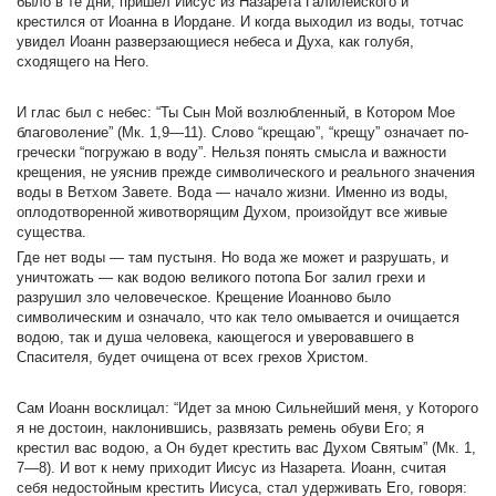
было в те дни, пришел Иисус из Назарета Галилейского и
крестился от Иоанна в Иордане. И когда выходил из воды, тотчас
увидел Иоанн разверзающиеся небеса и Духа, как голубя,
сходящего на Него.
И глас был с небес: “Ты Сын Мой возлюбленный, в Котором Мое
благоволение” (Мк. 1,9—11). Слово “крещаю”, “крещу” означает по-
гречески “погружаю в воду”. Нельзя понять смысла и важности
крещения, не уяснив прежде символического и реального значения
воды в Ветхом Завете. Вода — начало жизни. Именно из воды,
оплодотворенной животворящим Духом, произойдут все живые
существа.
Где нет воды — там пустыня. Но вода же может и разрушать, и
уничтожать — как водою великого потопа Бог залил грехи и
разрушил зло человеческое. Крещение Иоанново было
символическим и означало, что как тело омывается и очищается
водою, так и душа человека, кающегося и уверовавшего в
Спасителя, будет очищена от всех грехов Христом.
Сам Иоанн восклицал: “Идет за мною Сильнейший меня, у Которого
я не достоин, наклонившись, развязать ремень обуви Его; я
крестил вас водою, а Он будет крестить вас Духом Святым” (Мк. 1,
7—8). И вот к нему приходит Иисус из Назарета. Иоанн, считая
себя недостойным крестить Иисуса, стал удерживать Его, говоря: