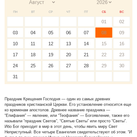
ПН
ВТ
СР
ЧТ
ПТ
СБ
ВС
01
02
03
04
05
06
07
08
09
10
11
12
13
14
15
16
17
18
19
20
21
22
23
24
25
26
27
28
29
30
31
Праздник Крещения Господня — один из самых древних
праздников христианской Церкви. Его установление относится еще
ко временам апостолов. Древнее название праздника —
“Епифания” — явление, или “Теофания” — Богоявление, также его
называли “праздник Светов”, “Святые Светы” или просто “Светы”.
Ибо Бог приходит в мир в этот день, чтобы явить миру Свет
Неприступный. Все четыре Евангелия свидетельствуют об этом. “И