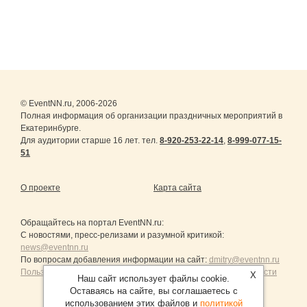
© EventNN.ru, 2006-2026
Полная информация об организации праздничных мероприятий в
Екатеринбурге.
Для аудитории старше 16 лет. тел.
8-920-253-22-14
,
8-999-077-15-
51
О проекте
Карта сайта
Обращайтесь на портал
EventNN.ru
:
С новостями, пресс-релизами и разумной критикой:
news@eventnn.ru
По вопросам добавления информации на сайт:
dmitry@eventnn.ru
Пользовательское Соглашение и политика конфиденциальности
X
Наш сайт использует файлы cookie.
Оставаясь на сайте, вы соглашаетесь с
использованием этих файлов и
политикой