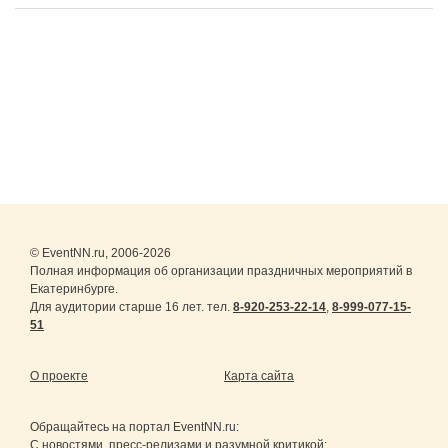
© EventNN.ru, 2006-2026
Полная информация об организации праздничных мероприятий в
Екатеринбурге.
Для аудитории старше 16 лет. тел.
8-920-253-22-14
,
8-999-077-15-
51
О проекте
Карта сайта
Обращайтесь на портал
EventNN.ru
:
С новостями, пресс-релизами и разумной критикой: