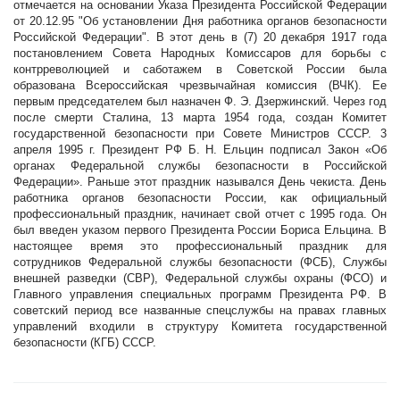
отмечается на основании Указа Президента Российской Федерации
от 20.12.95 "Об установлении Дня работника органов безопасности
Российской Федерации". В этот день в (7) 20 декабря 1917 года
постановлением Совета Народных Комиссаров для борьбы с
контрреволюцией и саботажем в Советской России была
образована Всероссийская чрезвычайная комиссия (ВЧК). Ее
первым председателем был назначен Ф. Э. Дзержинский. Через год
после смерти Сталина, 13 марта 1954 года, создан Комитет
государственной безопасности при Совете Министров СССР. 3
апреля 1995 г. Президент РФ Б. Н. Ельцин подписал Закон «Об
органах Федеральной службы безопасности в Российской
Федерации». Раньше этот праздник назывался День чекиста. День
работника органов безопасности России, как официальный
профессиональный праздник, начинает свой отчет с 1995 года. Он
был введен указом первого Президента России Бориса Ельцина. В
настоящее время это профессиональный праздник для
сотрудников Федеральной службы безопасности (ФСБ), Службы
внешней разведки (СВР), Федеральной службы охраны (ФСО) и
Главного управления специальных программ Президента РФ. В
советский период все названные спецслужбы на правах главных
управлений входили в структуру Комитета государственной
безопасности (КГБ) СССР.