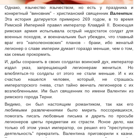
Однако, язычество язычеством, но есть у праздника и
конкретный "виновник" - христианский священник
Валентин
.
Эта история датируется примерно 269 годом, в то время
Римской Империей правил император Клавдий II. Воюющая
римская армия испытывала острый недостаток солдат для
военных походов, и военачальник был убежден, что главный
враг его "наполеоновских" планов - браки, ибо женатый
легионер о славе империи думает гораздо меньше, чем о том,
как семью прокормить.
И, дабы сохранить в своих солдатах воинский дух, император
издал указ, запрещающий легионерам жениться. Но
влюбляться-то солдаты от этого не стали меньше. И к их
счастью нашелся человек, который, не страшась
императорского гнева, стал тайно венчать легионеров с их
возлюбленными. Им был священник по имени Валентин из
римского города Терни.
Видимо, он был настоящим романтиком, так как его
любимыми развлечениями было мирить поссорившихся,
помогать писать любовные письма и дарить по просьбе
легионеров цветы предметам их страсти. Ясное дело, как
только об этом узнал император, он решил его "преступную
деятельность" прекратить. Валентина приговорили к казни.