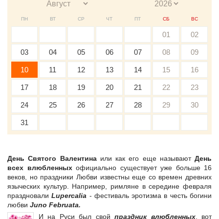
ПН
ВТ
СР
ЧТ
ПТ
СБ
ВС
01
02
03
04
05
06
07
08
09
10
11
12
13
14
15
16
17
18
19
20
21
22
23
24
25
26
27
28
29
30
31
День Святого Валентина
или как его еще называют
День
всех влюбленных
официально существует уже больше 16
веков, но праздники Любви известны еще со времен древних
языческих культур. Например, римляне в середине февраля
праздновали
Lupercalia
- фестиваль эротизма в честь богини
любви
Juno Februata.
И на Руси был свой
праздник влюбленных
, вот