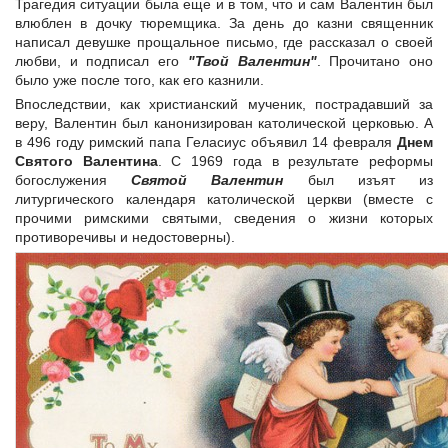
Трагедия ситуации была еще и в том, что и сам Валентин был
влюблен в дочку тюремщика. За день до казни священник
написал девушке прощальное письмо, где рассказал о своей
любви, и подписал его
"Твой Валентин"
. Прочитано оно
было уже после того, как его казнили.
Впоследствии, как христианский мученик, пострадавший за
веру, Валентин был канонизирован католической церковью. А
в 496 году римский папа Геласиус объявил 14 февраля
Днем
Святого Валентина
. С 1969 года в результате реформы
богослужения
Святой Валентин
был изъят из
литургического календаря католической церкви (вместе с
прочими римскими святыми, сведения о жизни которых
противоречивы и недостоверны).