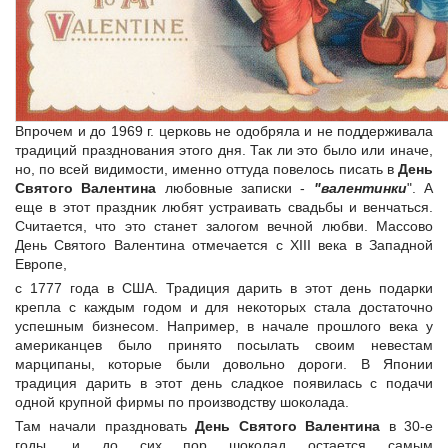
Впрочем и до 1969 г. церковь не одобряла и не поддерживала
традиций празднования этого дня. Так ли это было или иначе,
но, по всей видимости, именно оттуда повелось писать в
День
Святого Валентина
любовные записки -
"валентинки
". А
еще в этот праздник любят устраивать свадьбы и венчаться.
Считается, что это станет залогом вечной любви. Массово
День Святого Валентина отмечается с ХIII века в Западной
Европе,
с 1777 года в США. Традиция дарить в этот день подарки
крепла с каждым годом и для некоторых стала достаточно
успешным бизнесом. Например, в начале прошлого века у
американцев было принято посылать своим невестам
марципаны, которые были довольно дороги. В Японии
традиция дарить в этот день сладкое появилась с подачи
одной крупной фирмы по производству шоколада.
Там начали праздновать
День Святого Валентина
в 30-е
годы, и до сих пор шоколад остается самым