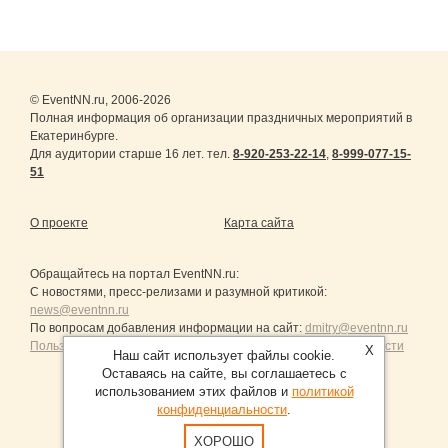
© EventNN.ru, 2006-2026
Полная информация об организации праздничных мероприятий в
Екатеринбурге.
Для аудитории старше 16 лет. тел.
8-920-253-22-14
,
8-999-077-15-
51
О проекте
Карта сайта
Обращайтесь на портал
EventNN.ru
:
С новостями, пресс-релизами и разумной критикой:
news@eventnn.ru
По вопросам добавления информации на сайт:
dmitry@eventnn.ru
Пользовательское Соглашение и политика конфиденциальности
X
Наш сайт использует файлы cookie.
Оставаясь на сайте, вы соглашаетесь с
использованием этих файлов и
политикой
конфиденциальности
.
Продвижение сайтов Санкт-Петербург
ХОРОШО