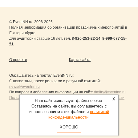
© EventNN.ru, 2006-2026
Полная информация об организации праздничных мероприятий в
Екатеринбурге.
Для аудитории старше 16 лет. тел.
8-920-253-22-14
,
8-999-077-15-
51
О проекте
Карта сайта
Обращайтесь на портал
EventNN.ru
:
С новостями, пресс-релизами и разумной критикой:
news@eventnn.ru
По вопросам добавления информации на сайт:
dmitry@eventnn.ru
Пользовательское Соглашение и политика конфиденциальности
X
Наш сайт использует файлы cookie.
Оставаясь на сайте, вы соглашаетесь с
использованием этих файлов и
политикой
конфиденциальности
.
Продвижение сайтов Санкт-Петербург
ХОРОШО